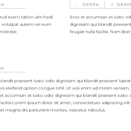
RA
OPERA
DRAM
rud exerci tation ulm hedi
Eros et accumsan et iusto odi
rat volutpat autem vel eum
dignissim qui blandit praesent
 molestie.
feugait nulla facilisi. Nam li
MA
landit praesent iusto odio dignissim qui blandit praesent luptat
bis eleifend option congue nihil. Ut wisi enim ad minim veniam, 
ti et accumsan et iusto odio dignissim qui blandit praesent iusto
la facilisi.Lorem ipsum dolor sit amet, consectetuer adipiscing 
 magnis dis parturient montes, nascetur ridiculus.