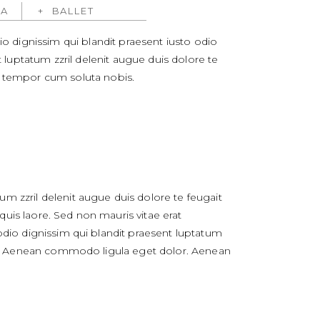
A
BALLET
o dignissim qui blandit praesent iusto odio
 luptatum zzril delenit augue duis dolore te
ber tempor cum soluta nobis.
um zzril delenit augue duis dolore te feugait
quis laore. Sed non mauris vitae erat
 odio dignissim qui blandit praesent luptatum
elit. Aenean commodo ligula eget dolor. Aenean