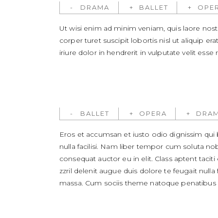
DRAMA
BALLET
OPE
Ut wisi enim ad minim veniam, quis laore nost
corper turet suscipit lobortis nisl ut aliquip e
iriure dolor in hendrerit in vulputate velit esse
BALLET
OPERA
DRA
Eros et accumsan et iusto odio dignissim qui b
nulla facilisi. Nam liber tempor cum soluta no
consequat auctor eu in elit. Class aptent taci
zzril delenit augue duis dolore te feugait nul
massa. Cum sociis theme natoque penatibus et